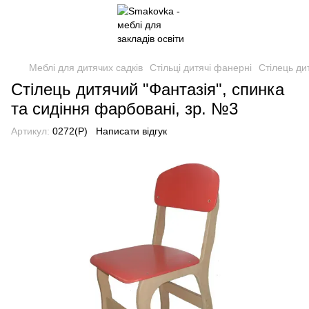
Меблі для дитячих садків
Стільці дитячі фанерні
Стілець ди
Стілець дитячий "Фантазія", спинка
та сидіння фарбовані, зр. №3
Артикул:
0272(Р)
Написати відгук