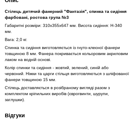
Опис
Стілець дитячий фанерний "Фантазія", спинка та сидіння
фарбовані, ростова група №3
Габаритні розміри: 310х355х647 мм. Висота сидіння: Н-340
мм.
Вага: 2,0 кг.
Спинка та сидіння виготовляється із гнуто-клеєної фанери
товщиною 8 мм. Фанера покривається кольоровим акриловим
лаком на водній основі.
Колір спинки та сидіння - жовтий, зелений, синій або
червоний. Ніжки та царги стільця виготовляються з шліфованої
фанери товщиною 15 мм.
Стілець доставляється в розібраному вигляді разом з
комплектом кріпильних виробів (єврогвинти, шурупи,
заглушки).
Відгуки