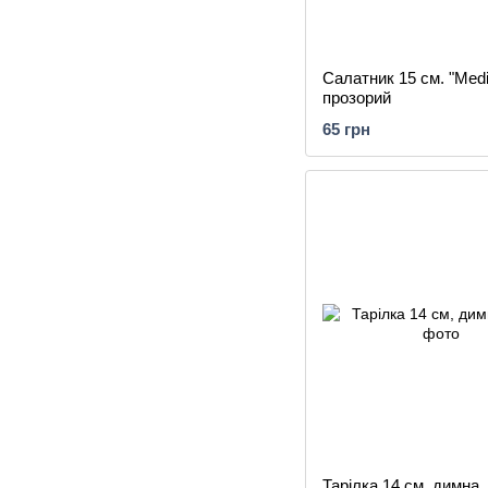
Салатник 15 см. "Medi
прозорий
65 грн
Тарілка 14 см, димна