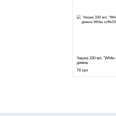
Чашка 330 мл. "White c
димна
70 грн