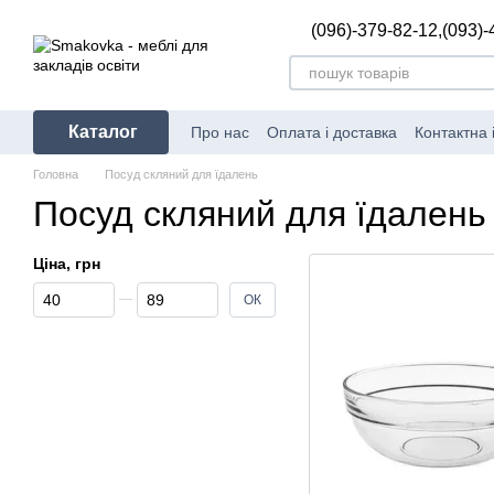
Перейти до основного контенту
(096)-379-82-12,
(093)-
Каталог
Про нас
Оплата і доставка
Контактна
Головна
Посуд скляний для їдалень
Посуд скляний для їдалень
Ціна, грн
Від Ціна, грн
До Ціна, грн
ОК