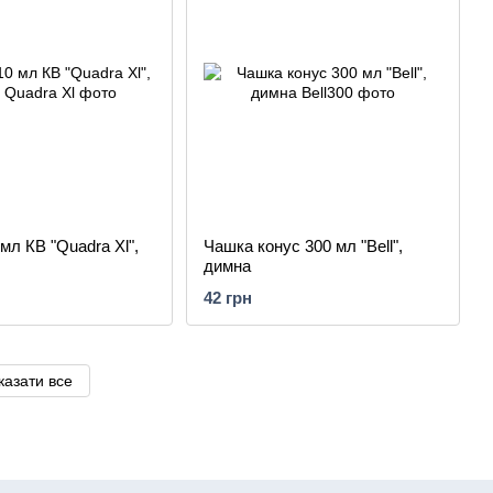
мл КВ "Quadra Xl",
Чашка конус 300 мл "Bell",
димна
42 грн
казати все