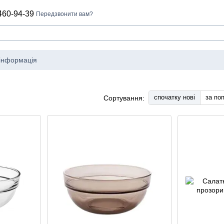
460-94-39
Передзвонити вам?
 інформація
спочатку нові
за по
Сортування: