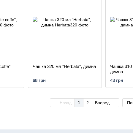
offe",
Чашка 320 мл "Herbata", димна
Чашка 310 
димна
68 грн
43 грн
Назад
1
2
Вперед
По