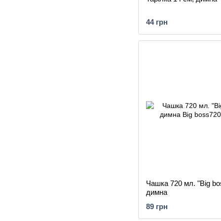
44 грн
Чашка 720 мл. "Big bo
димна
89 грн