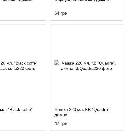
64 грн
л. "Black coffe",
Чашка 220 мл. КВ "Quadra",
димна
47 грн