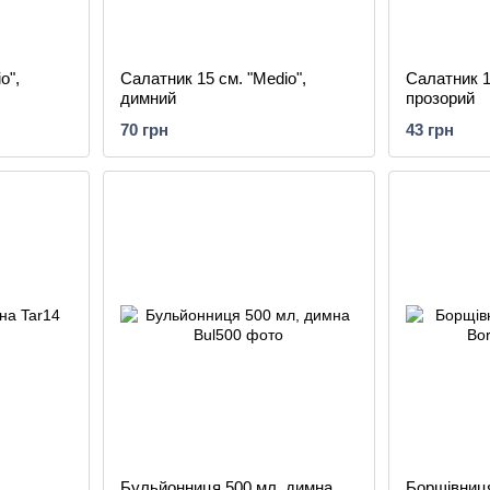
o",
Салатник 15 см. "Medio",
Салатник 12
димний
прозорий
70 грн
43 грн
Бульйонниця 500 мл, димна
Борщівниця