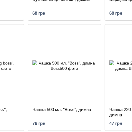
68 грн
68 грн
ss",
Чашка 500 мл. "Boss", димна
Чашка 220 м
димна
76 грн
47 грн