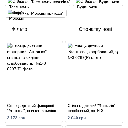
Стінка "Таємничий всесвіт"
Стінка "Будиночок"
Стінка "Морські пригоди"
Фільтр
Спочатку нові
Стілець дитячий фанерний
Стілець дитячий "Фантазія",
"Антошка", спинка та сидіння
фарбований, зр. №3
фарбовані, зр. №1-3
2 172 грн
2 040 грн