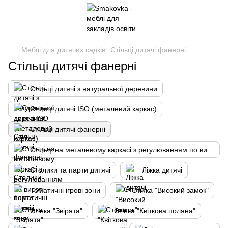
Меблі для дитячих садків
Стільці дитячі фанерні
Стільці дитячі фанерні
Стільці дитячі з натуральної деревини
Стільці дитячі ISO (металевий каркас)
Стільці дитячі фанерні
Стільці на металевому каркасі з регулюванням по висоті
Столики та парти дитячі
Ліжка дитячі
Тематичні ігрові зони
Стінка "Високий замок"
Стінка "Звірята"
Стінка "Квіткова поляна"