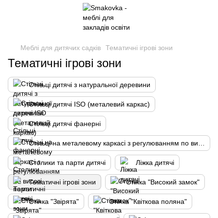
Меблі для дитячих садків
Тематичні ігрові зони
Тематичні ігрові зони
Стільці дитячі з натуральної деревини
Стільці дитячі ISO (металевий каркас)
Стільці дитячі фанерні
Стільці на металевому каркасі з регулюванням по висоті
Столики та парти дитячі
Ліжка дитячі
Тематичні ігрові зони
Стінка "Високий замок"
Стінка "Звірята"
Стінка "Квіткова поляна"