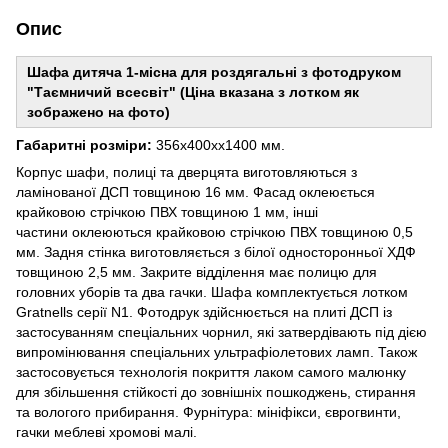
Опис
Шафа дитяча 1-місна для роздягальні з фотодруком
"Таємничий всесвіт" (Ціна вказана з лотком як
зображено на фото)
Габаритні розміри:
356х400хх1400 мм.
Корпус шафи, полиці та дверцята виготовляються з
ламінованої ДСП товщиною 16 мм. Фасад оклеюється
крайковою стрічкою ПВХ товщиною 1 мм, інші
частини оклеюються крайковою стрічкою ПВХ товщиною 0,5
мм. Задня стінка виготовляється з білої односторонньої ХДФ
товщиною 2,5 мм. Закрите відділення має полицю для
головних уборів та два гачки. Шафа комплектується лотком
Gratnells серії N1. Фотодрук здійснюється на плиті ДСП із
застосуванням спеціальних чорнил, які затвердівають під дією
випромінювання спеціальних ультрафіолетових ламп. Також
застосовується технологія покриття лаком самого малюнку
для збільшення стійкості до зовнішніх пошкоджень, стирання
та вологого прибирання. Фурнітура: мініфікси, єврогвинти,
гачки меблеві хромові малі.