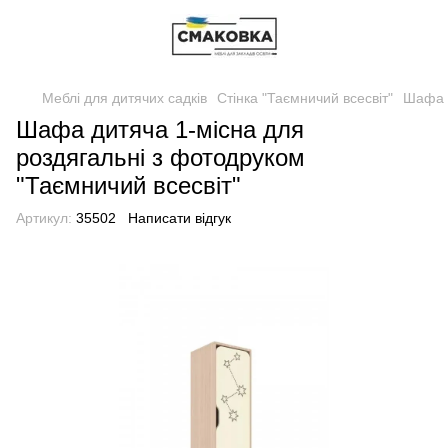
Меблі для дитячих садків
Стінка "Таємничий всесвіт"
Шафа д
Шафа дитяча 1-місна для
роздягальні з фотодруком
"Таємничий всесвіт"
Артикул:
35502
Написати відгук