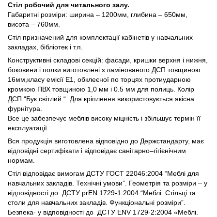
Стіл робочий для читального залу.
Габаритні розміри: ширина – 1200мм, глибина – 650мм,
висота – 760мм.
Стіл призначений для комплектації кабінетів у навчальних
закладах, бібліотек і т.п.
Конструктивні складові секцій: фасади, кришки верхня і нижня,
боковини і полки виготовлені з ламінованого ДСП товщиною
16мм,класу емісії Е1, обклеєної по торцях протиударною
кромкою ПВХ товщиною 1,0 мм і 0.5 мм для полиць. Колір
ДСП “Бук світлий “. Для кріплення використовується якісна
фурнітура.
Все це забезпечує меблів високу міцність і збільшує термін її
експлуатації.
Вся продукція виготовлена відповідно до Держстандарту, має
відповідні сертифікати і відповідає санітарно–гігієнічним
нормам.
Стіл відповідає вимогам ДСТУ ГОСТ 22046:2004 “Меблі для
навчальних закладів. Технічні умови”. Геометрія та розміри – у
відповідності до ДСТУ prEN 1729-1:2004 “Меблі. Стільці та
столи для навчальних закладів. Функціональні розміри”.
Безпека- у відповідності до ДСТУ ENV 1729-2:2004 «Меблі.